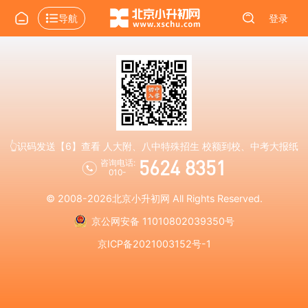
导航
登录
👆识码发送【6】查看 人大附、八中特殊招生 校额到校、中考大报纸
5624 8351
咨询电话:
010-
© 2008-2026
北京小升初网
All Rights Reserved.
京公网安备 11010802039350号
京ICP备2021003152号-1