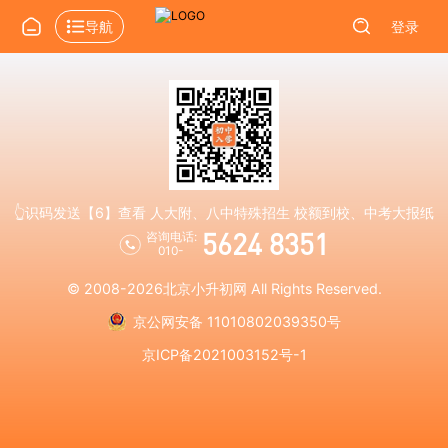
导航
登录
👆识码发送【6】查看 人大附、八中特殊招生 校额到校、中考大报纸
5624 8351
咨询电话:
010-
© 2008-2026
北京小升初网
All Rights Reserved.
京公网安备 11010802039350号
京ICP备2021003152号-1