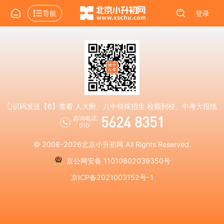
导航
登录
👆识码发送【6】查看 人大附、八中特殊招生 校额到校、中考大报纸
5624 8351
咨询电话:
010-
© 2008-2026
北京小升初网
All Rights Reserved.
京公网安备 11010802039350号
京ICP备2021003152号-1