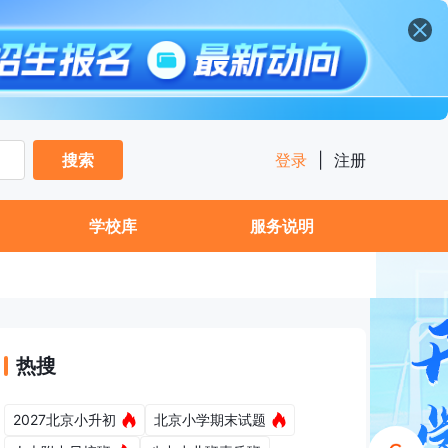
搜索
登录
|
注册
学校库
服务说明
热搜
2027北京小升初
北京小学期末试题