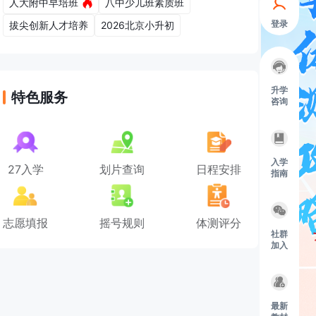
人大附中早培班
八中少儿班素质班
登录
拔尖创新人才培养
2026北京小升初
升学
特色服务
咨询
入学
27入学
划片查询
日程安排
指南
志愿填报
摇号规则
体测评分
社群
加入
最新