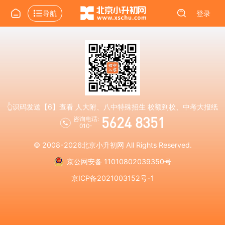
导航
登录
👆识码发送【6】查看 人大附、八中特殊招生 校额到校、中考大报纸
5624 8351
咨询电话:
010-
© 2008-2026
北京小升初网
All Rights Reserved.
京公网安备 11010802039350号
京ICP备2021003152号-1