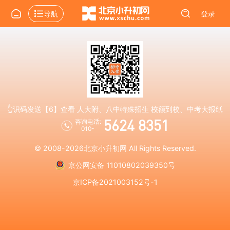
导航
登录
👆识码发送【6】查看 人大附、八中特殊招生 校额到校、中考大报纸
5624 8351
咨询电话:
010-
© 2008-2026
北京小升初网
All Rights Reserved.
京公网安备 11010802039350号
京ICP备2021003152号-1