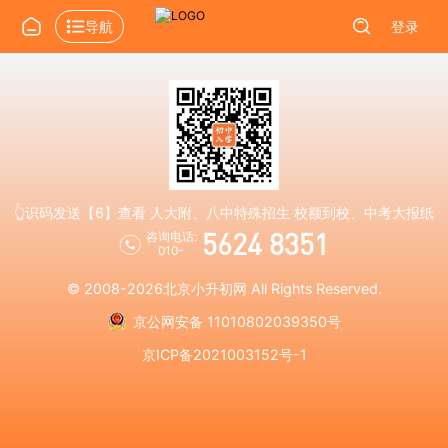
导航
登录
👆识码发送【6】查看 人大附、八中特殊招生 校额到校、中考大报纸
5624 8351
咨询电话:
010-
© 2008-2026
北京小升初网
All Rights Reserved.
京公网安备 11010802039350号
京ICP备2021003152号-1