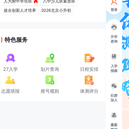
人大附中早培班
八中少儿班素质班
登录
拔尖创新人才培养
2026北京小升初
升学
特色服务
咨询
入学
27入学
划片查询
日程安排
指南
志愿填报
摇号规则
体测评分
社群
加入
最新