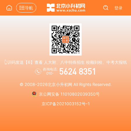
导航
登录
👆识码发送【6】查看 人大附、八中特殊招生 校额到校、中考大报纸
5624 8351
咨询电话:
010-
© 2008-2026
北京小升初网
All Rights Reserved.
京公网安备 11010802039350号
京ICP备2021003152号-1