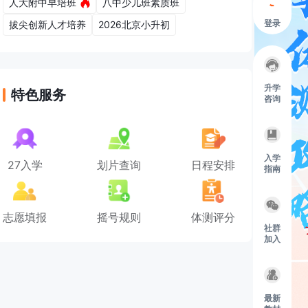
人大附中早培班
八中少儿班素质班
登录
拔尖创新人才培养
2026北京小升初
升学
特色服务
咨询
入学
27入学
划片查询
日程安排
指南
志愿填报
摇号规则
体测评分
社群
加入
最新