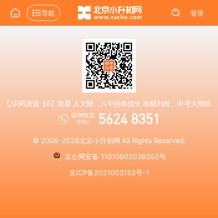
导航
登录
👆识码发送【6】查看 人大附、八中特殊招生 校额到校、中考大报纸
5624 8351
咨询电话:
010-
© 2008-2026
北京小升初网
All Rights Reserved.
京公网安备 11010802039350号
京ICP备2021003152号-1