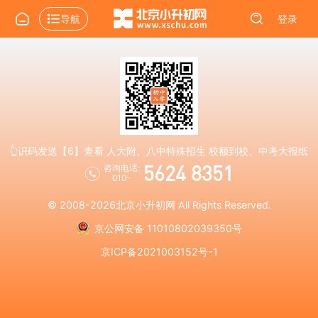
导航
登录
👆识码发送【6】查看 人大附、八中特殊招生 校额到校、中考大报纸
5624 8351
咨询电话:
010-
© 2008-2026
北京小升初网
All Rights Reserved.
京公网安备 11010802039350号
京ICP备2021003152号-1