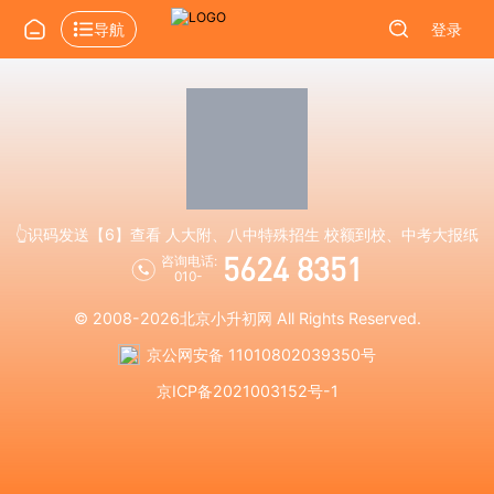
导航
登录
👆识码发送【6】查看 人大附、八中特殊招生 校额到校、中考大报纸
5624 8351
咨询电话:
010-
© 2008-2026
北京小升初网
All Rights Reserved.
京公网安备 11010802039350号
京ICP备2021003152号-1