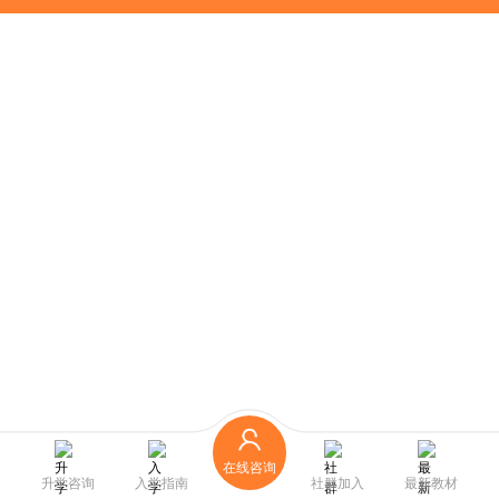
在线咨询
升学咨询
入学指南
社群加入
最新教材