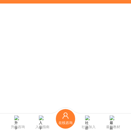
在线咨询
升学咨询
入学指南
社群加入
最新教材