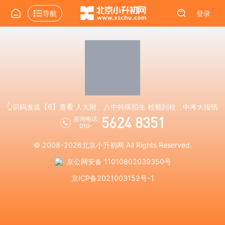
导航
登录
👆识码发送【6】查看 人大附、八中特殊招生 校额到校、中考大报纸
5624 8351
咨询电话:
010-
© 2008-2026
北京小升初网
All Rights Reserved.
京公网安备 11010802039350号
京ICP备2021003152号-1