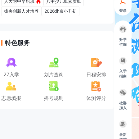
人大附中早培班
八中少儿班素质班
登录
拔尖创新人才培养
2026北京小升初
升学
特色服务
咨询
入学
27入学
划片查询
日程安排
指南
志愿填报
摇号规则
体测评分
社群
加入
最新