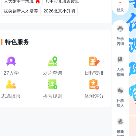
人大附中早培班
八中少儿班素质班
登录
拔尖创新人才培养
2026北京小升初
升学
特色服务
咨询
入学
27入学
划片查询
日程安排
指南
志愿填报
摇号规则
体测评分
社群
加入
最新