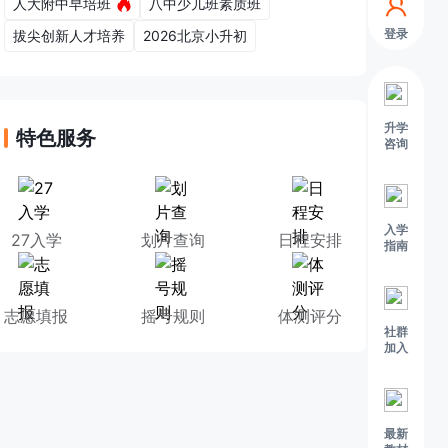
人大附中早培班
八中少儿班素质班
登录
拔尖创新人才培养
2026北京小升初
升学
特色服务
咨询
入学
27入学
划片查询
日程安排
指南
志愿填报
摇号规则
体测评分
社群
加入
最新