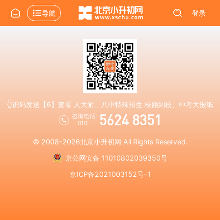
导航
登录
👆识码发送【6】查看 人大附、八中特殊招生 校额到校、中考大报纸
5624 8351
咨询电话:
010-
© 2008-2026
北京小升初网
All Rights Reserved.
京公网安备 11010802039350号
京ICP备2021003152号-1