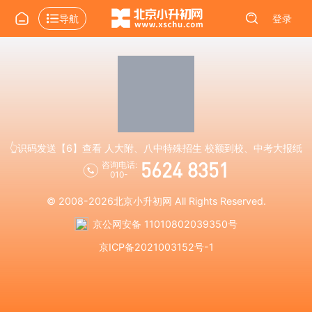
导航
登录
👆识码发送【6】查看 人大附、八中特殊招生 校额到校、中考大报纸
5624 8351
咨询电话:
010-
© 2008-2026
北京小升初网
All Rights Reserved.
京公网安备 11010802039350号
京ICP备2021003152号-1