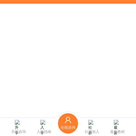
在线咨询
升学咨询
入学指南
社群加入
最新教材