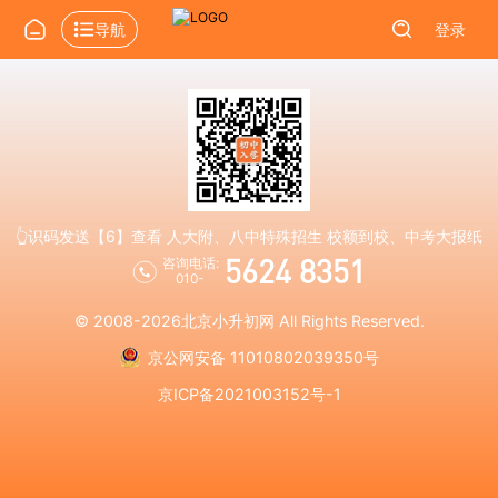
导航
登录
👆识码发送【6】查看 人大附、八中特殊招生 校额到校、中考大报纸
5624 8351
咨询电话:
010-
© 2008-2026
北京小升初网
All Rights Reserved.
京公网安备 11010802039350号
京ICP备2021003152号-1