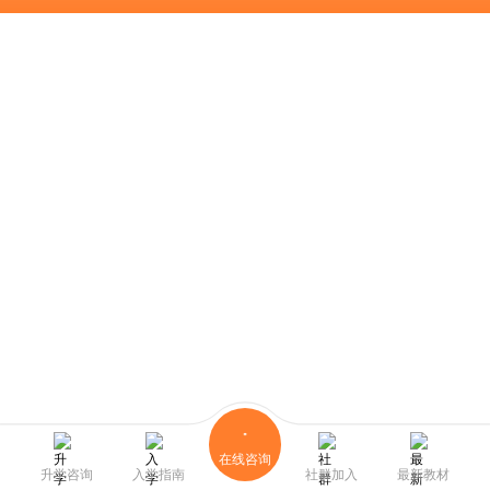
在线咨询
升学咨询
入学指南
社群加入
最新教材