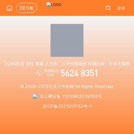
导航
登录
👆识码发送【6】查看 人大附、八中特殊招生 校额到校、中考大报纸
5624 8351
咨询电话:
010-
© 2008-2026
北京小升初网
All Rights Reserved.
京公网安备 11010802039350号
京ICP备2021003152号-1