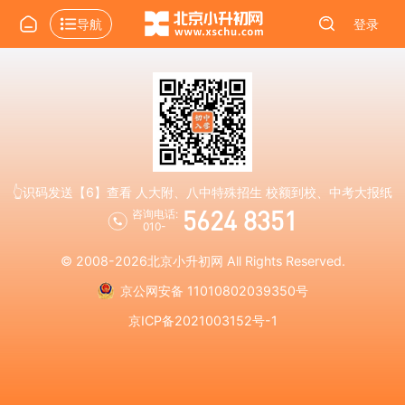
导航
登录
👆识码发送【6】查看 人大附、八中特殊招生 校额到校、中考大报纸
5624 8351
咨询电话:
010-
© 2008-2026
北京小升初网
All Rights Reserved.
京公网安备 11010802039350号
京ICP备2021003152号-1