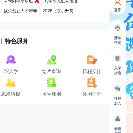
人大附中早培班
八中少儿班素质班
登录
拔尖创新人才培养
2026北京小升初
升学
特色服务
咨询
入学
27入学
划片查询
日程安排
指南
志愿填报
摇号规则
体测评分
社群
加入
最新