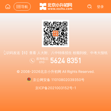
导航
登录
👆识码发送【6】查看 人大附、八中特殊招生 校额到校、中考大报纸
5624 8351
咨询电话:
010-
© 2008-2026
北京小升初网
All Rights Reserved.
京公网安备 11010802039350号
京ICP备2021003152号-1