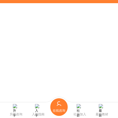
在线咨询
升学咨询
入学指南
社群加入
最新教材