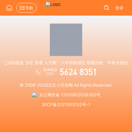
导航
登录
👆识码发送【6】查看 人大附、八中特殊招生 校额到校、中考大报纸
5624 8351
咨询电话:
010-
© 2008-2026
北京小升初网
All Rights Reserved.
京公网安备 11010802039350号
京ICP备2021003152号-1