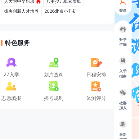
人大附中早培班
八中少儿班素质班
登录
拔尖创新人才培养
2026北京小升初
升学
特色服务
咨询
入学
27入学
划片查询
日程安排
指南
志愿填报
摇号规则
体测评分
社群
加入
最新