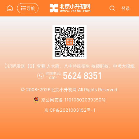
导航
登录
👆识码发送【6】查看 人大附、八中特殊招生 校额到校、中考大报纸
5624 8351
咨询电话:
010-
© 2008-2026
北京小升初网
All Rights Reserved.
京公网安备 11010802039350号
京ICP备2021003152号-1