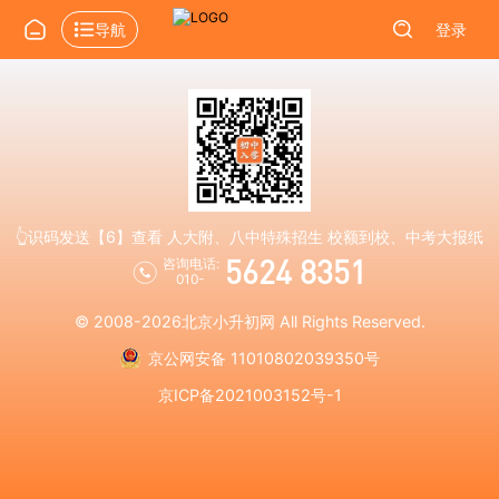
导航
登录
👆识码发送【6】查看 人大附、八中特殊招生 校额到校、中考大报纸
5624 8351
咨询电话:
010-
© 2008-2026
北京小升初网
All Rights Reserved.
京公网安备 11010802039350号
京ICP备2021003152号-1