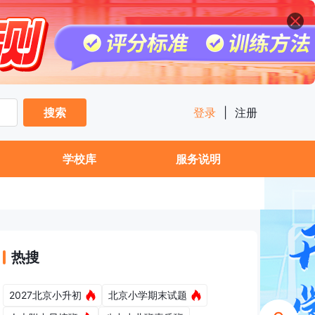
搜索
登录
|
注册
学校库
服务说明
热搜
2027北京小升初
北京小学期末试题