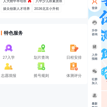
人大附中早培班
八中少儿班素质班
登录
拔尖创新人才培养
2026北京小升初
升学
特色服务
咨询
入学
27入学
划片查询
日程安排
指南
志愿填报
摇号规则
体测评分
社群
加入
最新