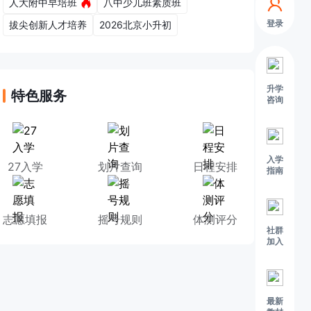
人大附中早培班
八中少儿班素质班
登录
拔尖创新人才培养
2026北京小升初
升学
特色服务
咨询
入学
27入学
划片查询
日程安排
指南
志愿填报
摇号规则
体测评分
社群
加入
最新