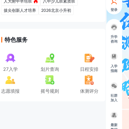
人大附中早培班
八中少儿班素质班
登录
拔尖创新人才培养
2026北京小升初
升学
特色服务
咨询
入学
27入学
划片查询
日程安排
指南
志愿填报
摇号规则
体测评分
社群
加入
最新