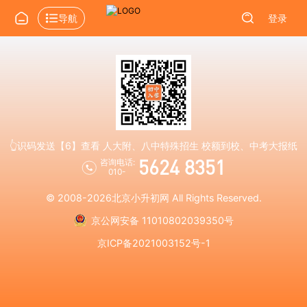
导航
登录
👆识码发送【6】查看 人大附、八中特殊招生 校额到校、中考大报纸
5624 8351
咨询电话:
010-
© 2008-2026
北京小升初网
All Rights Reserved.
京公网安备 11010802039350号
京ICP备2021003152号-1