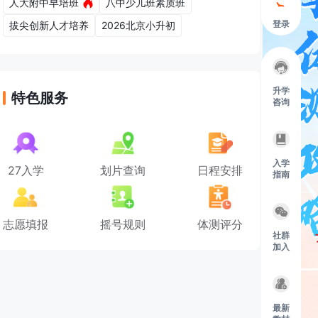
人大附中早培班
八中少儿班素质班
登录
拔尖创新人才培养
2026北京小升初
升学
特色服务
咨询
入学
27入学
划片查询
日程安排
指南
志愿填报
摇号规则
体测评分
社群
加入
最新