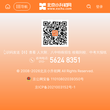
导航
登录
👆识码发送【6】查看 人大附、八中特殊招生 校额到校、中考大报纸
5624 8351
咨询电话:
010-
© 2008-2026
北京小升初网
All Rights Reserved.
京公网安备 11010802039350号
京ICP备2021003152号-1