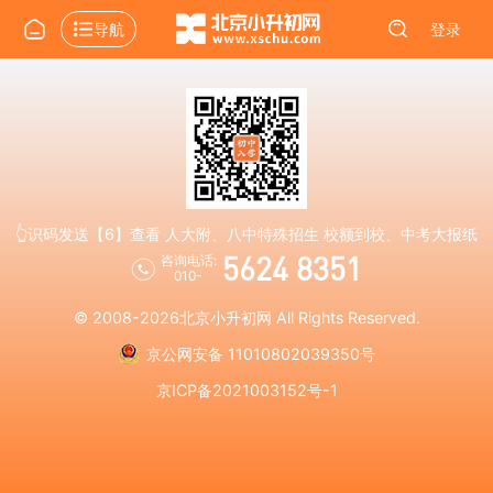
导航
登录
👆识码发送【6】查看 人大附、八中特殊招生 校额到校、中考大报纸
5624 8351
咨询电话:
010-
© 2008-2026
北京小升初网
All Rights Reserved.
京公网安备 11010802039350号
京ICP备2021003152号-1