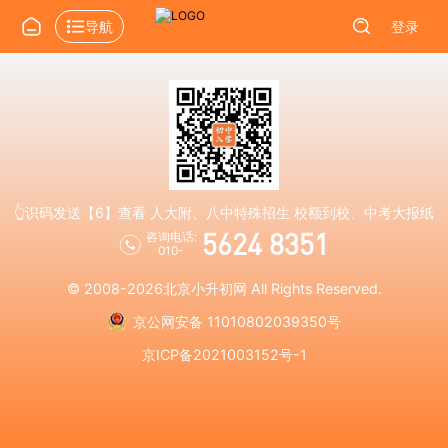
导航
登录
👆识码发送【6】查看 人大附、八中特殊招生 校额到校、中考大报纸
5624 8351
咨询电话:
010-
© 2008-2026
北京小升初网
All Rights Reserved.
京公网安备 11010802039350号
京ICP备2021003152号-1