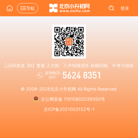
导航
登录
👆识码发送【6】查看 人大附、八中特殊招生 校额到校、中考大报纸
5624 8351
咨询电话:
010-
© 2008-2026
北京小升初网
All Rights Reserved.
京公网安备 11010802039350号
京ICP备2021003152号-1