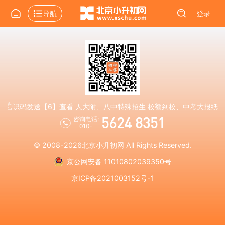
导航
登录
👆识码发送【6】查看 人大附、八中特殊招生 校额到校、中考大报纸
5624 8351
咨询电话:
010-
© 2008-2026
北京小升初网
All Rights Reserved.
京公网安备 11010802039350号
京ICP备2021003152号-1