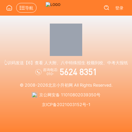
导航
登录
👆识码发送【6】查看 人大附、八中特殊招生 校额到校、中考大报纸
5624 8351
咨询电话:
010-
© 2008-2026
北京小升初网
All Rights Reserved.
京公网安备 11010802039350号
京ICP备2021003152号-1