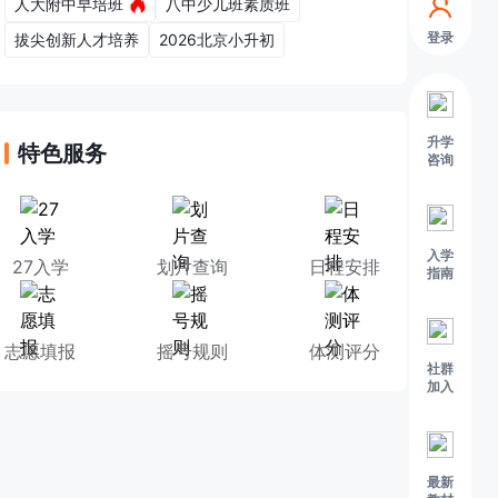
人大附中早培班
八中少儿班素质班
登录
拔尖创新人才培养
2026北京小升初
升学
特色服务
咨询
入学
27入学
划片查询
日程安排
指南
志愿填报
摇号规则
体测评分
社群
加入
最新