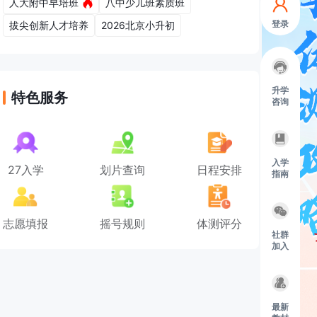
人大附中早培班
八中少儿班素质班
登录
拔尖创新人才培养
2026北京小升初
升学
特色服务
咨询
入学
27入学
划片查询
日程安排
指南
志愿填报
摇号规则
体测评分
社群
加入
最新