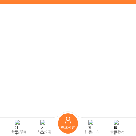
在线咨询
升学咨询
入学指南
社群加入
最新教材