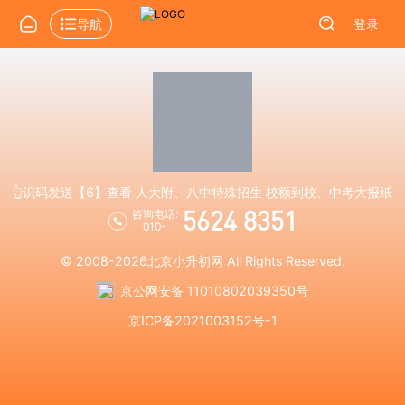
导航
登录
👆识码发送【6】查看 人大附、八中特殊招生 校额到校、中考大报纸
5624 8351
咨询电话:
010-
© 2008-2026
北京小升初网
All Rights Reserved.
京公网安备 11010802039350号
京ICP备2021003152号-1