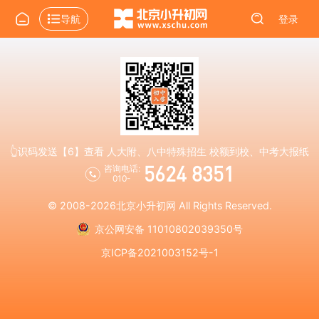
导航
登录
👆识码发送【6】查看 人大附、八中特殊招生 校额到校、中考大报纸
5624 8351
咨询电话:
010-
© 2008-2026
北京小升初网
All Rights Reserved.
京公网安备 11010802039350号
京ICP备2021003152号-1