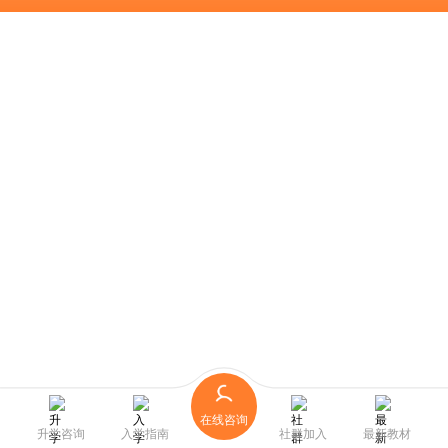
在线咨询
升学咨询
入学指南
社群加入
最新教材