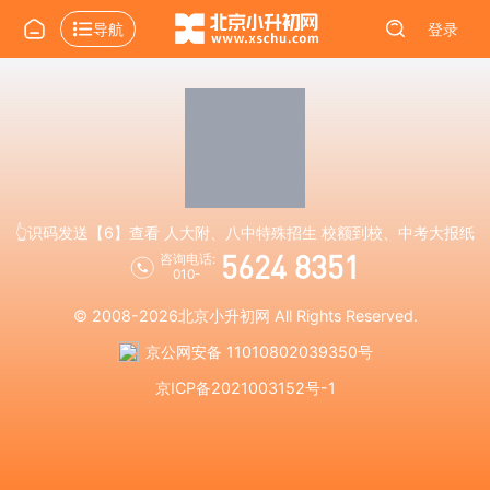
导航
登录
👆识码发送【6】查看 人大附、八中特殊招生 校额到校、中考大报纸
5624 8351
咨询电话:
010-
© 2008-2026
北京小升初网
All Rights Reserved.
京公网安备 11010802039350号
京ICP备2021003152号-1