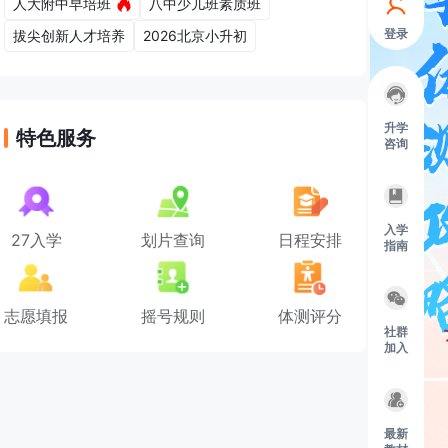
人大附中早培班
八中少儿班素质班
登录
拔尖创新人才培养
2026北京小升初
升学
特色服务
咨询
入学
27入学
划片查询
日程安排
指南
志愿填报
摇号规则
体测评分
社群
加入
最新