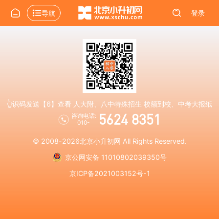
导航
登录
👆识码发送【6】查看 人大附、八中特殊招生 校额到校、中考大报纸
5624 8351
咨询电话:
010-
© 2008-2026
北京小升初网
All Rights Reserved.
京公网安备 11010802039350号
京ICP备2021003152号-1