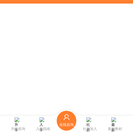
在线咨询
升学咨询
入学指南
社群加入
最新教材