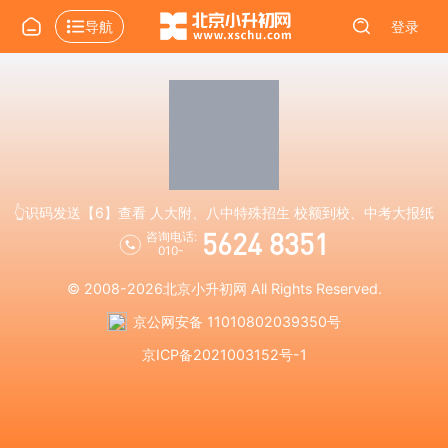
导航
登录
👆识码发送【6】查看 人大附、八中特殊招生 校额到校、中考大报纸
5624 8351
咨询电话:
010-
© 2008-2026
北京小升初网
All Rights Reserved.
京公网安备 11010802039350号
京ICP备2021003152号-1