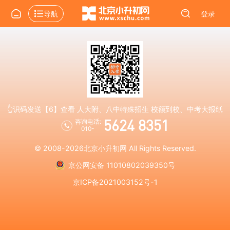
导航
登录
👆识码发送【6】查看 人大附、八中特殊招生 校额到校、中考大报纸
5624 8351
咨询电话:
010-
© 2008-2026
北京小升初网
All Rights Reserved.
京公网安备 11010802039350号
京ICP备2021003152号-1