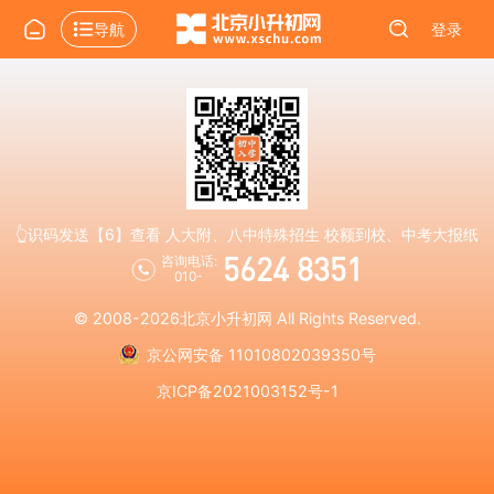
导航
登录
👆识码发送【6】查看 人大附、八中特殊招生 校额到校、中考大报纸
5624 8351
咨询电话:
010-
© 2008-2026
北京小升初网
All Rights Reserved.
京公网安备 11010802039350号
京ICP备2021003152号-1