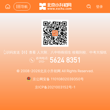
导航
登录
👆识码发送【6】查看 人大附、八中特殊招生 校额到校、中考大报纸
5624 8351
咨询电话:
010-
© 2008-2026
北京小升初网
All Rights Reserved.
京公网安备 11010802039350号
京ICP备2021003152号-1